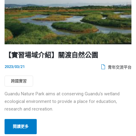
【實習場域介紹】關渡自然公園
2023/03/21
青年交流平台
跨國實習
Guandu Nature Park aims at conserving Guandu’s wetland
ecological environment to provide a place for education,
research and recreation.
閱讀更多