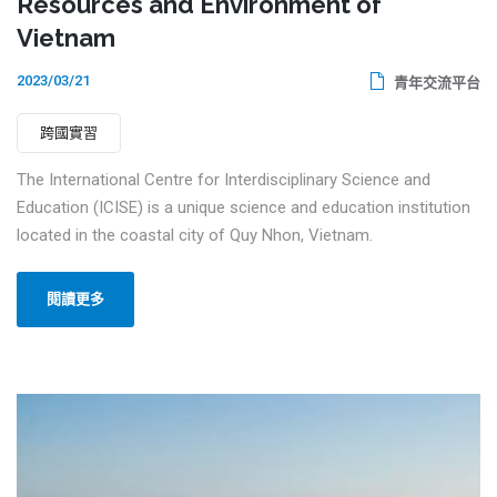
Resources and Environment of
Vietnam
2023/03/21
青年交流平台
跨國實習
The International Centre for Interdisciplinary Science and
Education (ICISE) is a unique science and education institution
located in the coastal city of Quy Nhon, Vietnam.
閱讀更多