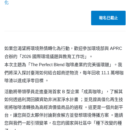
化
報名已截止
APRC
如果您渴望將環境熱情轉化為行動，歡迎參加環境部與
2026
合辦的「
國際環境議題與教育工作坊」。
The Perfect Blend
本次主題為「
咖啡產業的完美循環鏈」。我
11.1
們將深入探討臺灣如何結合超商逆物流，每年回收
萬噸咖
啡渣以達成淨零目標 。
B
活動將帶領學員走進臺灣首家
型企業「成真咖啡」，了解其
如何透過利潤回饋資助非洲潔淨水計畫 ；並見證高值化再生技
術將咖啡渣轉換為高經濟價值商品的過程 。這更是一個共創平
台，讓您與亞太夥伴討論剩食解方並發想環境傳播方案 。邀請
您與我們一起引領變革，在您的國家與社區中「種下改變的種